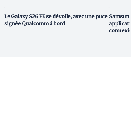
Le Galaxy S26 FE se dévoile, avec une puce
Samsung 
signée Qualcomm à bord
applicati
connexio