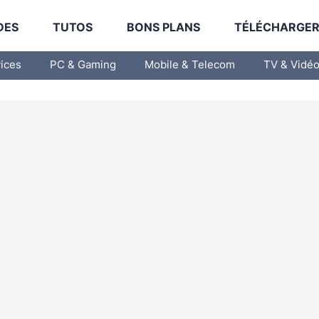
DES
TUTOS
BONS PLANS
TÉLÉCHARGE
vices
PC & Gaming
Mobile & Telecom
TV & Vidé