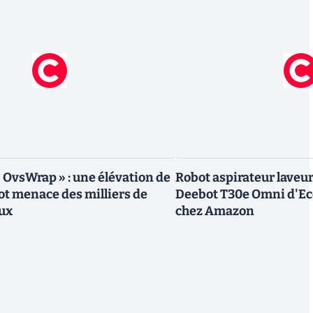
« OvsWrap » : une élévation de
Robot aspirateur laveur 
oot menace des milliers de
Deebot T30e Omni d'Ec
ux
chez Amazon