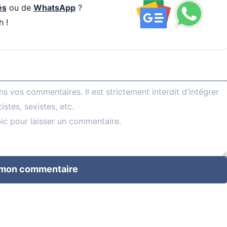
és
ou de
WhatsApp
?
h !
 mon commentaire