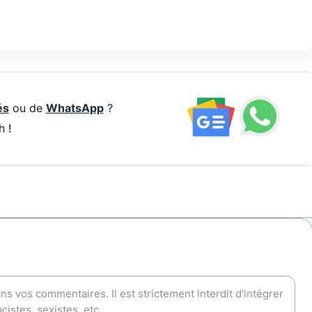
és
ou de
WhatsApp
?
h !