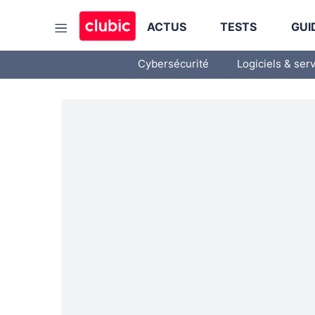
ACTUS
TESTS
GUI
Cybersécurité
Logiciels & ser