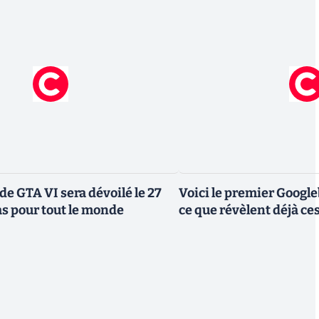
de GTA VI sera dévoilé le 27
Voici le premier Googl
as pour tout le monde
ce que révèlent déjà c