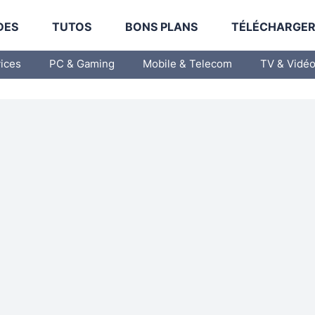
DES
TUTOS
BONS PLANS
TÉLÉCHARGE
vices
PC & Gaming
Mobile & Telecom
TV & Vidé