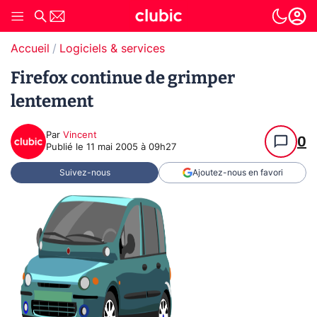
Accueil
Logiciels & services
Firefox continue de grimper
lentement
Par
Vincent
0
Publié le
11 mai 2005 à 09h27
Suivez-nous
Ajoutez-nous en favori