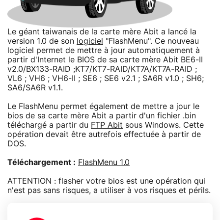
Le géant taiwanais de la carte mère Abit a lancé la
version 1.0 de son
logiciel
"FlashMenu". Ce nouveau
logiciel permet de mettre à jour automatiquement à
partir d'Internet le BIOS de sa carte mère Abit BE6-II
v2.0/BX133-RAID ;KT7/KT7-RAID/KT7A/KT7A-RAID ;
VL6 ; VH6 ; VH6-II ; SE6 ; SE6 v2.1 ; SA6R v1.0 ; SH6;
SA6/SA6R v1.1.
Le FlashMenu permet également de mettre a jour le
bios de sa carte mère Abit a partir d'un fichier .bin
téléchargé a partir du
FTP Abit
sous Windows. Cette
opération devait être autrefois effectuée à partir de
DOS.
Téléchargement :
FlashMenu 1.0
ATTENTION : flasher votre bios est une opération qui
n'est pas sans risques, a utiliser à vos risques et périls.