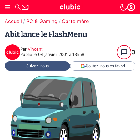
Accueil
PC & Gaming
Carte mère
Abit lance le FlashMenu
Par
Vincent
0
Publié le
04 janvier 2001 à 13h58
Suivez-nous
Ajoutez-nous en favori