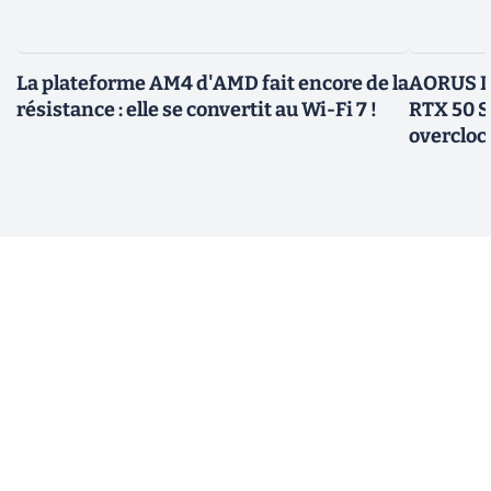
La plateforme AM4 d'AMD fait encore de la
AORUS In
résistance : elle se convertit au Wi-Fi 7 !
RTX 50 S
overcloc