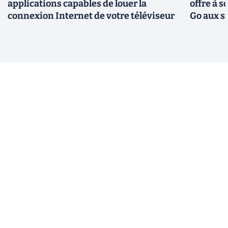
applications capables de louer la
offre à 
connexion Internet de votre téléviseur
Go aux s