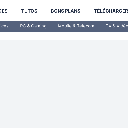
DES
TUTOS
BONS PLANS
TÉLÉCHARGE
vices
PC & Gaming
Mobile & Telecom
TV & Vidé