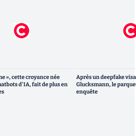
me », cette croyance née
Après un deepfake vis
atbots d'IA, fait de plus en
Glucksmann, le parque
es
enquête