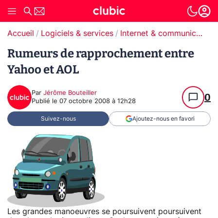
Accueil
Logiciels & services
Internet & communication
Rumeurs de rapprochement entre
Yahoo et AOL
Par
Jérôme Bouteiller
0
Publié le
07 octobre 2008 à 12h28
Suivez-nous
Ajoutez-nous en favori
Les grandes manoeuvres se poursuivent poursuivent