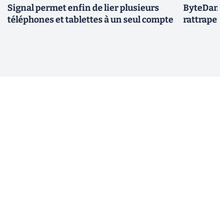
Signal permet enfin de lier plusieurs
ByteDanc
téléphones et tablettes à un seul compte
rattrape