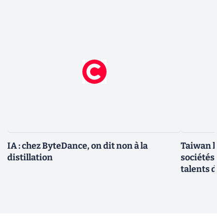
IA : chez ByteDance, on dit non à la
Taiwan l
distillation
sociétés
talents d