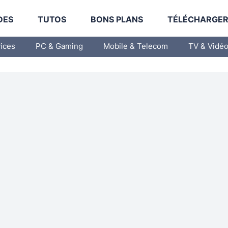
DES
TUTOS
BONS PLANS
TÉLÉCHARGE
vices
PC & Gaming
Mobile & Telecom
TV & Vidé