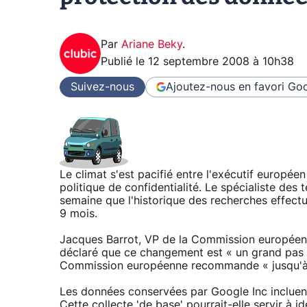
Par
Ariane Beky
.
Publié le
12 septembre 2008 à 10h38
Suivez-nous
Ajoutez-nous en favori
Goo
Le climat s'est pacifié entre l'exécutif europé
politique de confidentialité. Le spécialiste de
semaine que l'historique des recherches effectu
9 mois.
Jacques Barrot, VP de la Commission européenne 
déclaré que ce changement est « un grand pas d
Commission européenne recommande « jusqu'à 6
Les données conservées par Google Inc incluent l
Cette collecte 'de base' pourrait-elle servir à id