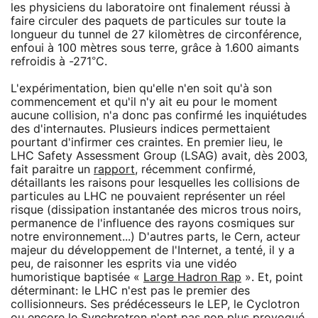
les physiciens du laboratoire ont finalement réussi à
faire circuler des paquets de particules sur toute la
longueur du tunnel de 27 kilomètres de circonférence,
enfoui à 100 mètres sous terre, grâce à 1.600 aimants
refroidis à -271°C.
L'expérimentation, bien qu'elle n'en soit qu'à son
commencement et qu'il n'y ait eu pour le moment
aucune collision, n'a donc pas confirmé les inquiétudes
des d'internautes. Plusieurs indices permettaient
pourtant d'infirmer ces craintes. En premier lieu, le
LHC Safety Assessment Group (LSAG) avait, dès 2003,
fait paraitre un
rapport
, récemment confirmé,
détaillants les raisons pour lesquelles les collisions de
particules au LHC ne pouvaient représenter un réel
risque (dissipation instantanée des micros trous noirs,
permanence de l'influence des rayons cosmiques sur
notre environnement...) D'autres parts, le Cern, acteur
majeur du développement de l'Internet, a tenté, il y a
peu, de raisonner les esprits via une vidéo
humoristique baptisée «
Large Hadron Rap
». Et, point
déterminant: le LHC n'est pas le premier des
collisionneurs. Ses prédécesseurs le LEP, le Cyclotron
ou encore le Synchrotron n'ont pas non plus provoqué