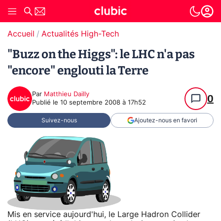
Accueil
Actualités High-Tech
"Buzz on the Higgs": le LHC n'a pas
"encore" englouti la Terre
Par
Matthieu Dailly
0
Publié le
10 septembre 2008 à 17h52
Suivez-nous
Ajoutez-nous en favori
Mis en service aujourd'hui, le Large Hadron Collider