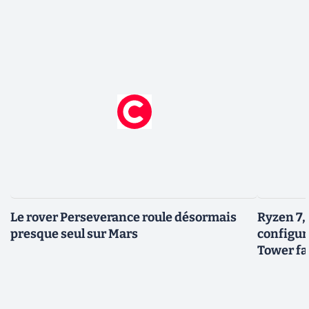
Le rover Perseverance roule désormais
Ryzen 7,
presque seul sur Mars
configur
Tower fai