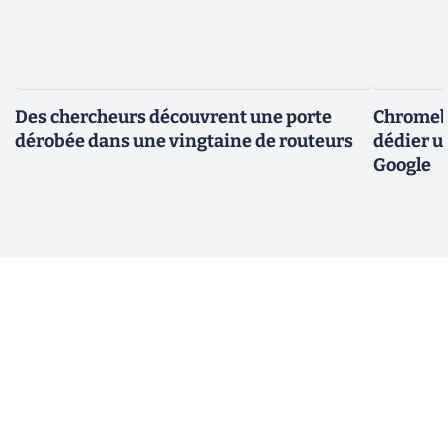
Des chercheurs découvrent une porte
Chromebo
dérobée dans une vingtaine de routeurs
dédier u
Google