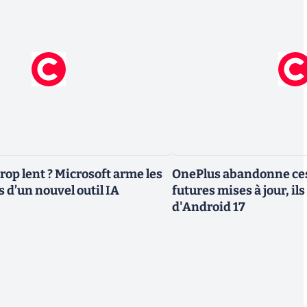
rop lent ? Microsoft arme les
OnePlus abandonne ces
 d’un nouvel outil IA
futures mises à jour, il
d'Android 17