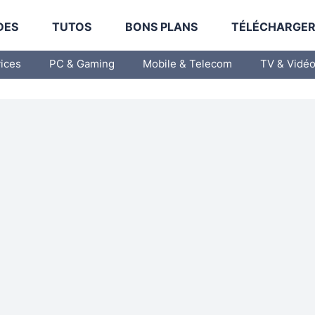
DES
TUTOS
BONS PLANS
TÉLÉCHARGE
vices
PC & Gaming
Mobile & Telecom
TV & Vidé