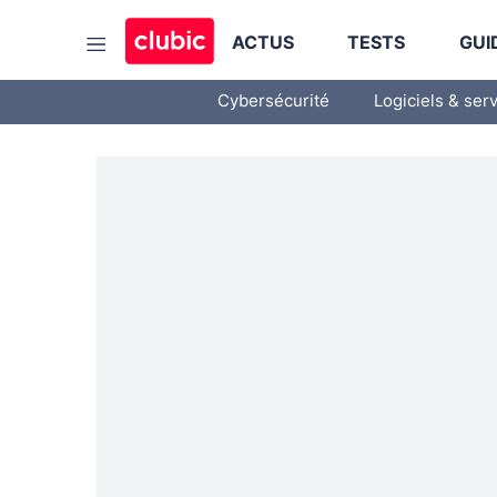
ACTUS
TESTS
GUI
Cybersécurité
Logiciels & ser