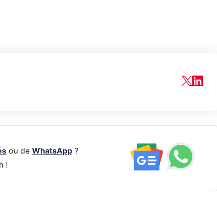
és
ou de
WhatsApp
?
h !