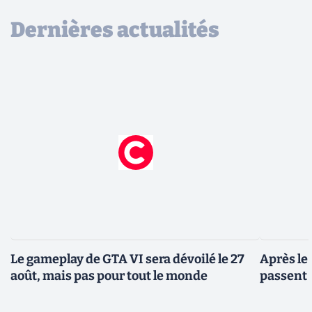
Dernières actualités
Le gameplay de GTA VI sera dévoilé le 27
Après le
août, mais pas pour tout le monde
passent 