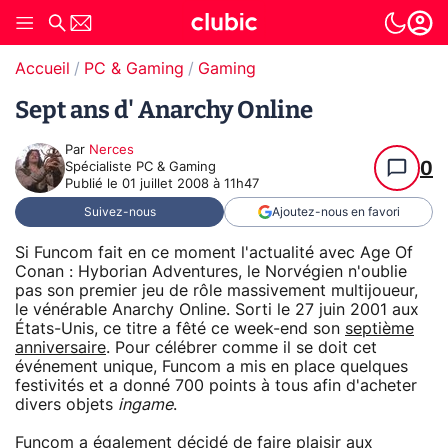
Accueil
PC & Gaming
Gaming
Sept ans d' Anarchy Online
Par
Nerces
0
Spécialiste PC & Gaming
Publié le
01 juillet 2008 à 11h47
Suivez-nous
Ajoutez-nous en favori
Si Funcom fait en ce moment l'actualité avec Age Of
Conan : Hyborian Adventures, le Norvégien n'oublie
pas son premier jeu de rôle massivement multijoueur,
le vénérable Anarchy Online. Sorti le 27 juin 2001 aux
États-Unis, ce titre a fêté ce week-end son
septième
anniversaire
. Pour célébrer comme il se doit cet
événement unique, Funcom a mis en place quelques
festivités et a donné 700 points à tous afin d'acheter
divers objets
ingame
.
Funcom a également décidé de faire plaisir aux