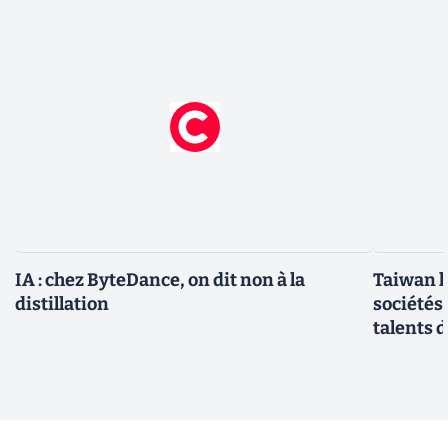
IA : chez ByteDance, on dit non à la
Taiwan l
distillation
sociétés
talents d