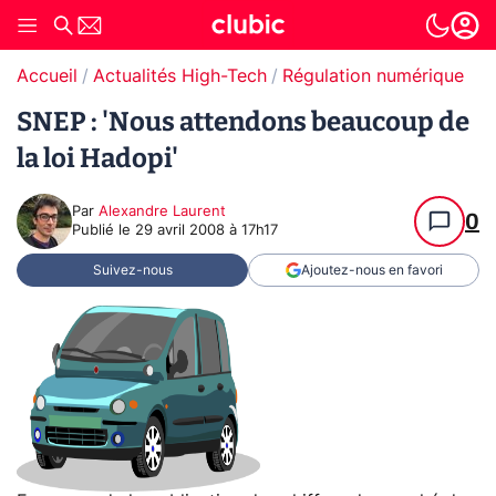
Accueil
Actualités High-Tech
Régulation numérique
T
SNEP : 'Nous attendons beaucoup de
la loi Hadopi'
Par
Alexandre Laurent
0
Publié le
29 avril 2008 à 17h17
Suivez-nous
Ajoutez-nous en favori