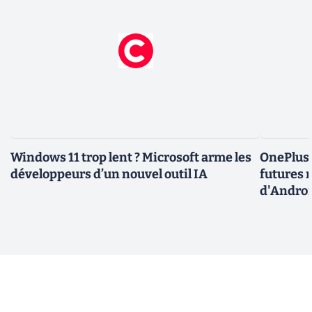
Windows 11 trop lent ? Microsoft arme les
OnePlus 
développeurs d’un nouvel outil IA
futures m
d'Androi