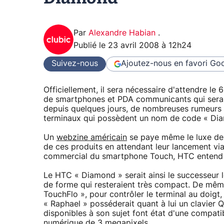
Par
Alexandre Habian
.
Publié le
23 avril 2008 à 12h24
Suivez-nous
Ajoutez-nous en favori
Goo
Officiellement, il sera nécessaire d'attendre le
de smartphones et PDA communicants qui sera 
depuis quelques jours, de nombreuses rumeurs 
terminaux qui possèdent un nom de code « Dia
Un
webzine américain
se paye même le luxe de 
de ces produits en attendant leur lancement via l
commercial du smartphone Touch, HTC entend l
Le HTC « Diamond » serait ainsi le successeur 
de forme qui resteraient très compact. De même, 
TouchFlo », pour contrôler le terminal au doigt
« Raphael » posséderait quant à lui un clavier
disponibles à son sujet font état d'une compati
numérique de 3 megapixels.