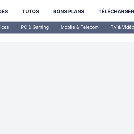
DES
TUTOS
BONS PLANS
TÉLÉCHARGE
vices
PC & Gaming
Mobile & Telecom
TV & Vidé