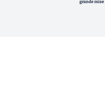
grande mise 
ewsletter !
En cliquant sur s'inscrire, j’accepte
offres commerciales de Clubic. Co
consentement à tout moment en cliq
ogique.
email. Pour en savoir plus sur la g