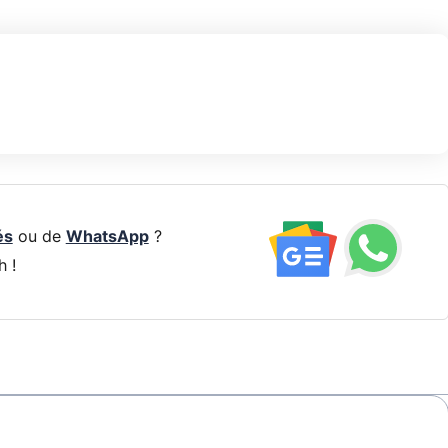
és
ou de
WhatsApp
?
h !