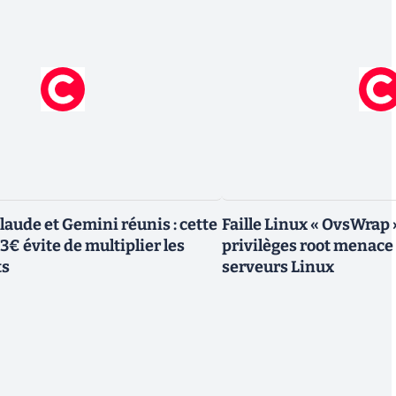
laude et Gemini réunis : cette
Faille Linux « OvsWrap 
23€ évite de multiplier les
privilèges root menace 
ts
serveurs Linux