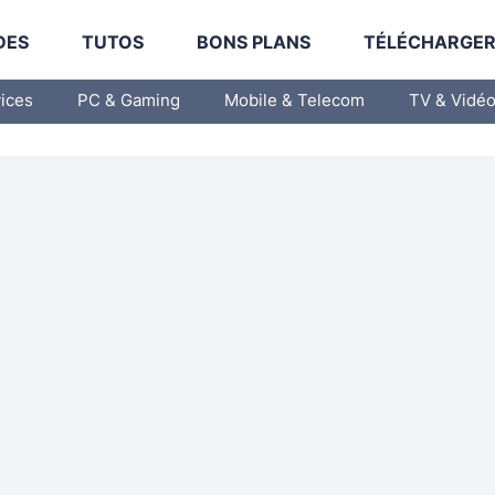
DES
TUTOS
BONS PLANS
TÉLÉCHARGE
vices
PC & Gaming
Mobile & Telecom
TV & Vidé