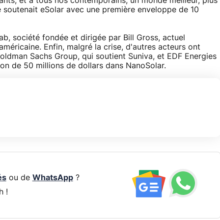
fants, et à tous nos contemporains, un monde meilleur, plus
le soutenait eSolar avec une première enveloppe de 10
b, société fondée et dirigée par Bill Gross, actuel
méricaine. Enfin, malgré la crise, d'autres acteurs ont
Goldman Sachs Group, qui soutient Suniva, et EDF Energies
tion de 50 millions de dollars dans NanoSolar.
és
ou de
WhatsApp
?
h !