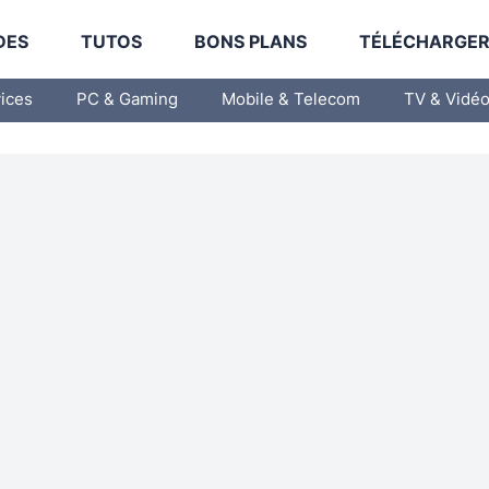
DES
TUTOS
BONS PLANS
TÉLÉCHARGE
vices
PC & Gaming
Mobile & Telecom
TV & Vidé