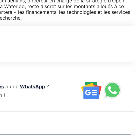
m Jenkins, directeur en charge de la stratégie d'Open
 à Waterloo, reste discret sur les montants alloués à ce
rtera « les financements, les technologies et les services
echerche.
és
ou de
WhatsApp
?
h !