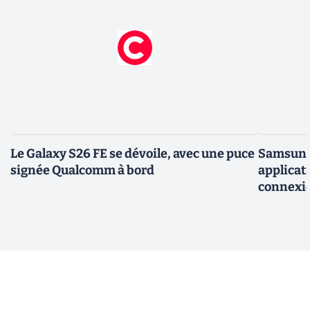
Le Galaxy S26 FE se dévoile, avec une puce
Samsung 
signée Qualcomm à bord
applicati
connexio