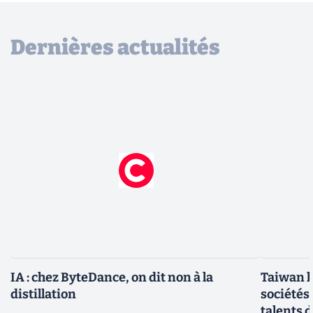
Dernières actualités
IA : chez ByteDance, on dit non à la
Taiwan l
distillation
sociétés
talents d