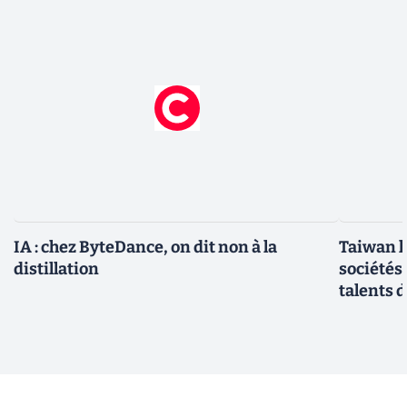
IA : chez ByteDance, on dit non à la
Taiwan l
distillation
sociétés
talents d