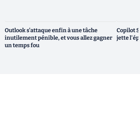
Outlook s’attaque enfin à une tâche
Copilot 
inutilement pénible, et vous allez gagner
jette l'é
un temps fou