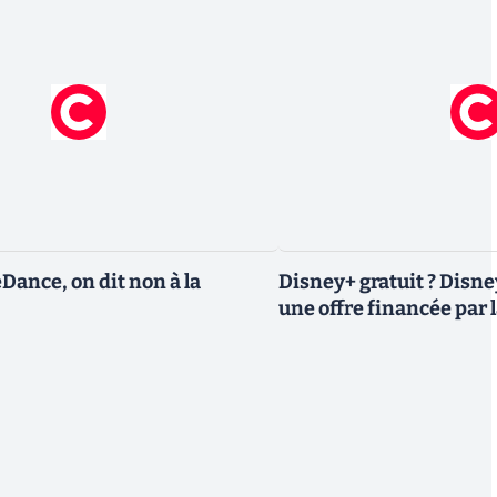
eDance, on dit non à la
Disney+ gratuit ? Disn
une offre financée par l