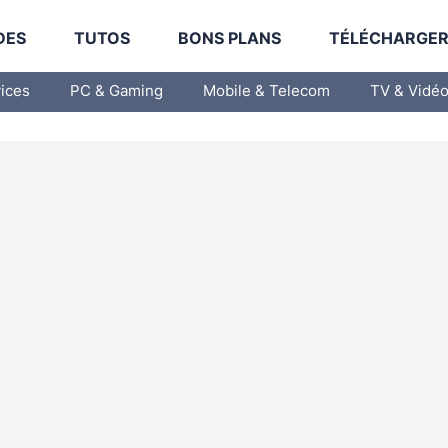
DES
TUTOS
BONS PLANS
TÉLÉCHARGE
vices
PC & Gaming
Mobile & Telecom
TV & Vidé