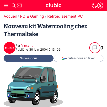
Accueil
PC & Gaming
Refroidissement PC
Nouveau kit Watercooling chez
Thermaltake
Par
Vincent
0
Publié le
30 juin 2004 à 13h09
Suivez-nous
Ajoutez-nous en favori