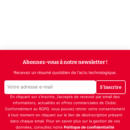
Abonnez-vous à notre newsletter !
Recevez un résumé quotidien de l'actu technologique.
S'inscrire
En cliquant sur s'inscrire, j’accepte de recevoir par email des
informations, actualités et offres commerciales de Clubic.
Conformément au RGPD, vous pouvez retirer votre consentement
à tout moment en cliquant sur le lien de désinscription présent
dans chaque email. Pour en savoir plus sur la gestion de vos
données, consultez notre
Politique de confidentialité