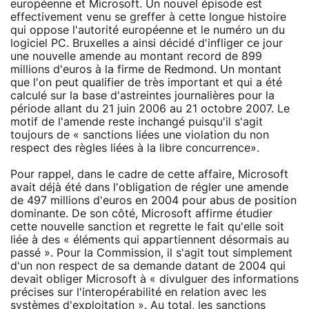
européenne et Microsoft. Un nouvel épisode est
effectivement venu se greffer à cette longue histoire
qui oppose l'autorité européenne et le numéro un du
logiciel PC. Bruxelles a ainsi décidé d'infliger ce jour
une nouvelle amende au montant record de 899
millions d'euros à la firme de Redmond. Un montant
que l'on peut qualifier de très important et qui a été
calculé sur la base d'astreintes journalières pour la
période allant du 21 juin 2006 au 21 octobre 2007. Le
motif de l'amende reste inchangé puisqu'il s'agit
toujours de « sanctions liées une violation du non
respect des règles liées à la libre concurrence».
Pour rappel, dans le cadre de cette affaire, Microsoft
avait déjà été dans l'obligation de régler une amende
de 497 millions d'euros en 2004 pour abus de position
dominante. De son côté, Microsoft affirme étudier
cette nouvelle sanction et regrette le fait qu'elle soit
liée à des « éléments qui appartiennent désormais au
passé ». Pour la Commission, il s'agit tout simplement
d'un non respect de sa demande datant de 2004 qui
devait obliger Microsoft à « divulguer des informations
précises sur l'interopérabilité en relation avec les
systèmes d'exploitation ». Au total, les sanctions