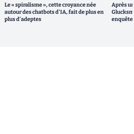
Le « spiralisme », cette croyance née
Après un
autour des chatbots d'IA, fait de plus en
Glucksma
plus d'adeptes
enquête