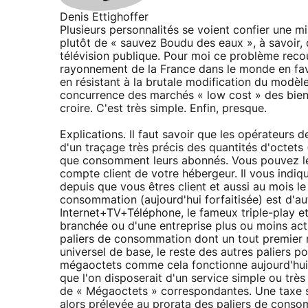
Denis Ettighoffer
Plusieurs personnalités se voient confier une mi
plutôt de « sauvez Boudu des eaux », à savoir, 
télévision publique. Pour moi ce problème reco
rayonnement de la France dans le monde en favo
en résistant à la brutale modification du modèl
concurrence des marchés « low cost » des biens
croire. C'est très simple. Enfin, presque.
Explications. Il faut savoir que les opérateurs 
d'un traçage très précis des quantités d'octets
que consomment leurs abonnés. Vous pouvez le vé
compte client de votre hébergeur. Il vous in
depuis que vous êtres client et aussi au mois l
consommation (aujourd'hui forfaitisée) est d'a
Internet+TV+Téléphone, le fameux triple-play et
branchée ou d'une entreprise plus ou moins acti
paliers de consommation dont un tout premier r
universel de base, le reste des autres paliers 
mégaoctets comme cela fonctionne aujourd'hui 
que l'on disposerait d'un service simple ou tr
de « Mégaoctets » correspondantes. Une taxe sp
alors prélevée au prorata des paliers de conso