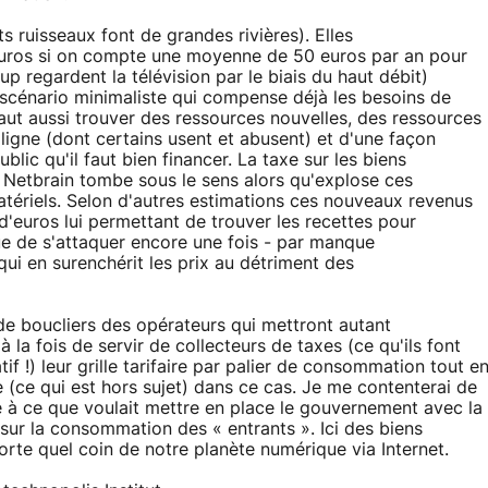
s ruisseaux font de grandes rivières). Elles
'euros si on compte une moyenne de 50 euros par an pour
p regardent la télévision par le biais du haut débit)
scénario minimaliste qui compense déjà les besoins de
l faut aussi trouver des ressources nouvelles, des ressources
gne (dont certains usent et abusent) et d'une façon
ublic qu'il faut bien financer. La taxe sur les biens
etbrain tombe sous le sens alors qu'explose ces
atériels. Selon d'autres estimations ces nouveaux revenus
 d'euros lui permettant de trouver les recettes pour
ue de s'attaquer encore une fois - par manque
ui en surenchérit les prix au détriment des
de boucliers des opérateurs qui mettront autant
 la fois de servir de collecteurs de taxes (ce qu'ils font
tif !) leur grille tarifaire par palier de consommation tout e
e (ce qui est hors sujet) dans ce cas. Je me contenterai de
 à ce que voulait mettre en place le gouvernement avec la
sur la consommation des « entrants ». Ici des biens
rte quel coin de notre planète numérique via Internet.