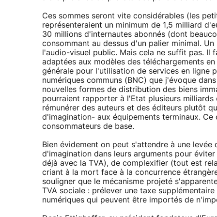
Ces sommes seront vite considérables (les petit
représenteraient un minimum de 1,5 milliard d
30 millions d'internautes abonnés (dont beaucou
consommant au dessus d'un palier minimal. Un 
l'audio-visuel public. Mais cela ne suffit pas. I
adaptées aux modèles des téléchargements en li
générale pour l'utilisation de services en ligne p
numériques communs (BNC) que j'évoque dans N
nouvelles formes de distribution des biens imm
pourraient rapporter à l'Etat plusieurs milliards
rémunérer des auteurs et des éditeurs plutôt q
d'imagination- aux équipements terminaux. Ce q
consommateurs de base.
Bien évidement on peut s'attendre à une levée 
d'imagination dans leurs arguments pour éviter à
déjà avec la TVA), de complexifier (tout est rela
criant à la mort face à la concurrence étrangèr
souligner que le mécanisme projeté s'apparente
TVA sociale : prélever une taxe supplémentaire 
numériques qui peuvent être importés de n'impo