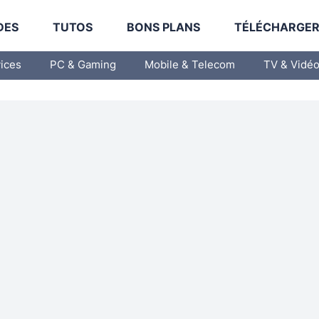
DES
TUTOS
BONS PLANS
TÉLÉCHARGE
vices
PC & Gaming
Mobile & Telecom
TV & Vidé