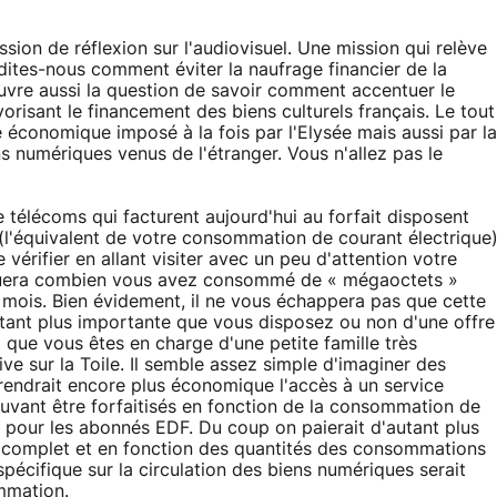
ssion de réflexion sur l'audiovisuel. Une mission qui relève
dites-nous comment éviter la naufrage financier de la
uvre aussi la question de savoir comment accentuer le
risant le financement des biens culturels français. Le tout
e économique imposé à la fois par l'Elysée mais aussi par la
 numériques venus de l'étranger. Vous n'allez pas le
de télécoms qui facturent aujourd'hui au forfait disposent
 (l'équivalent de votre consommation de courant électrique
rifier en allant visiter avec un peu d'attention votre
diquera combien vous avez consommé de « mégaoctets »
e mois. Bien évidement, il ne vous échappera pas que cette
utant plus importante que vous disposez ou non d'une offre
 que vous êtes en charge d'une petite famille très
ve sur la Toile. Il semble assez simple d'imaginer des
endrait encore plus économique l'accès à un service
pouvant être forfaitisés en fonction de la consommation de
pour les abonnés EDF. Du coup on paierait d'autant plus
ès complet et en fonction des quantités des consommations
écifique sur la circulation des biens numériques serait
mmation.