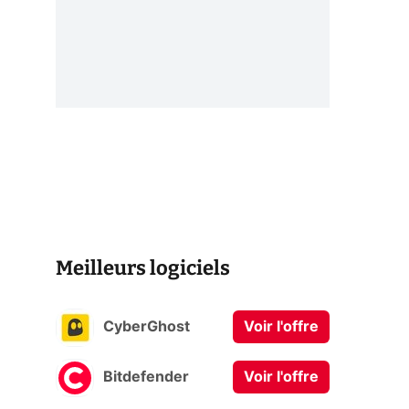
)
Meilleurs logiciels
CyberGhost
Voir l'offre
Bitdefender
Voir l'offre