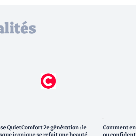
lités
se QuietComfort 2e génération : le
Comment envo
sque iconique se refait une beauté
ou confidenti