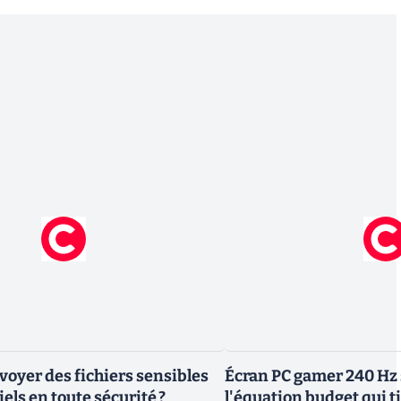
yer des fichiers sensibles
Écran PC gamer 240 Hz 
els en toute sécurité ?
l'équation budget qui ti