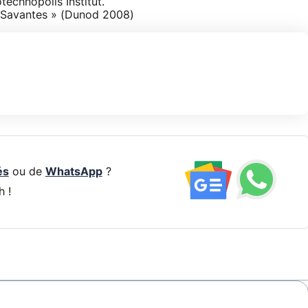
technopolis Institut.
s Savantes » (Dunod 2008)
és
ou de
WhatsApp
?
h !