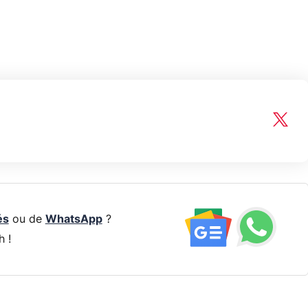
és
ou de
WhatsApp
?
h !