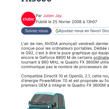
Par
Julien Jay
.
Publié le
25 février 2008 à 13h07
Suivez-nous
Ajoutez-nous en favori
Goo
L'air de rien, NVIDIA annonçait vendredi derni
conçue pour les ordinateurs portables. Dédiée 
le G92, c'est à dire la puce graphique qui éq
encore le GeForce 8800 M de certains
ordinate
tournant à 860 MHz, le Quadro FX 3600M utilis
communique pas le nombre de processeurs de f
Compatible DirectX 10 et OpenGL 2.1, cette no
d'énergie PowerMizer 7.0 et est proposée au fo
premiers OEM à intégrer le Quadro FX 3600M da