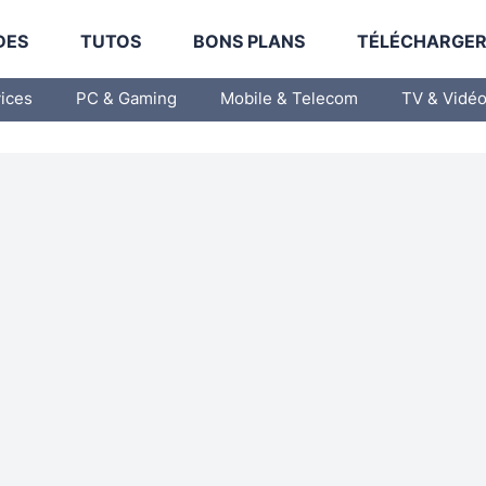
DES
TUTOS
BONS PLANS
TÉLÉCHARGE
vices
PC & Gaming
Mobile & Telecom
TV & Vidé