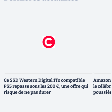
Ce SSD Western Digital 1To compatible
Amazon c
PS5 repasse sous les 200 €, une offre qui
le célèbr
risque de ne pas durer
poussièr