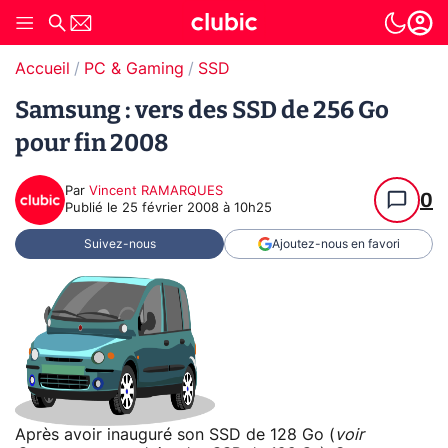
Accueil
PC & Gaming
SSD
Samsung : vers des SSD de 256 Go
pour fin 2008
Par
Vincent RAMARQUES
0
Publié le
25 février 2008 à 10h25
Suivez-nous
Ajoutez-nous en favori
Après avoir inauguré son SSD de 128 Go (
voir