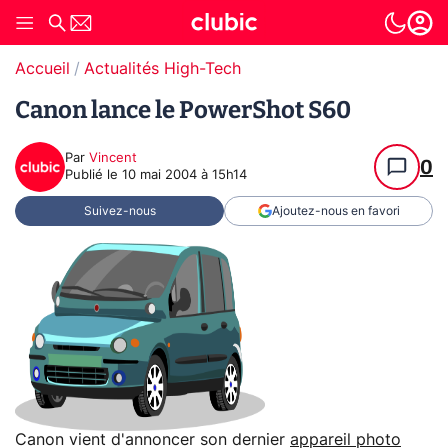
Accueil
Actualités High-Tech
Canon lance le PowerShot S60
Par
Vincent
0
Publié le
10 mai 2004 à 15h14
Suivez-nous
Ajoutez-nous en favori
Canon vient d'annoncer son dernier
appareil photo