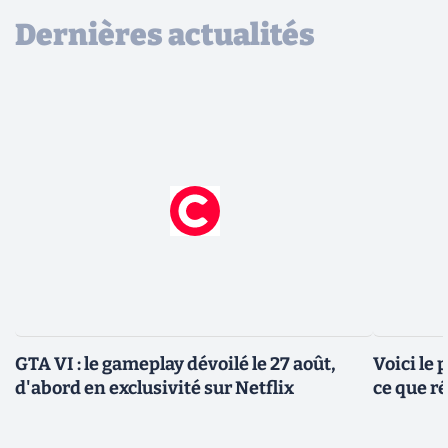
Dernières actualités
GTA VI : le gameplay dévoilé le 27 août,
Voici le
d'abord en exclusivité sur Netflix
ce que r