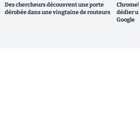
Des chercheurs découvrent une porte
Chromebo
dérobée dans une vingtaine de routeurs
dédier u
Google