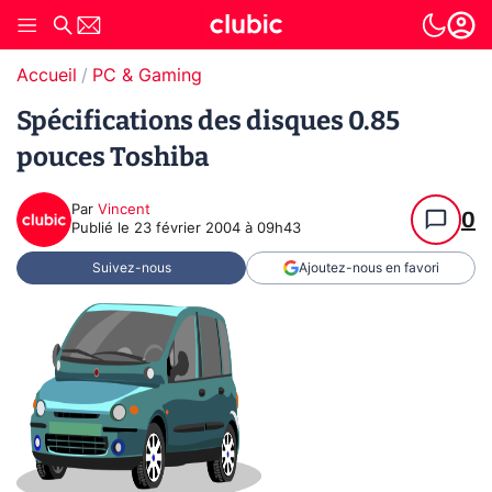
Accueil
PC & Gaming
Spécifications des disques 0.85
pouces Toshiba
Par
Vincent
0
Publié le
23 février 2004 à 09h43
Suivez-nous
Ajoutez-nous en favori