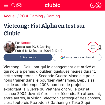
Accueil
PC & Gaming
Gaming
Vietcong : Fist Alpha en test sur
Clubic
Par
Nerces
0
Spécialiste PC & Gaming
Publié le
12 février 2004 à 17h10
Suivez-nous
Ajoutez-nous en favori
Vietcong... Celui par qui le changement est arrivé et
qui nous a permis d'oublier, quelques heures durant,
cette sempiternelle Seconde Guerre Mondiale pour
nous traîner dans le bourbier vietnamien. Depuis sa
sortie au printemps 2003, nombre de projets
exploitant la Guerre du Vietnam ont vu le jour et
l'année 2004 devrait être assez féconde. En attendant,
entre autres, la vision "electronicartesque" des choses,
c'est toutefois Pterodon / Gathering / Take 2 qui