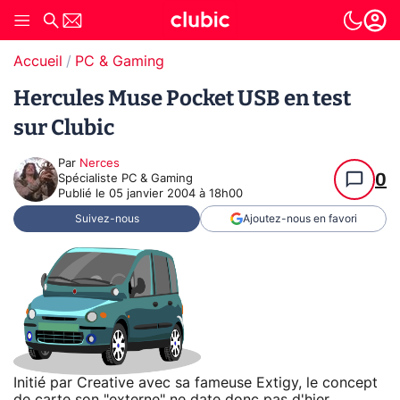
Accueil
PC & Gaming
Hercules Muse Pocket USB en test
sur Clubic
Par
Nerces
0
Spécialiste PC & Gaming
Publié le
05 janvier 2004 à 18h00
Suivez-nous
Ajoutez-nous en favori
Initié par Creative avec sa fameuse Extigy, le concept
de carte son "externe" ne date donc pas d'hier.