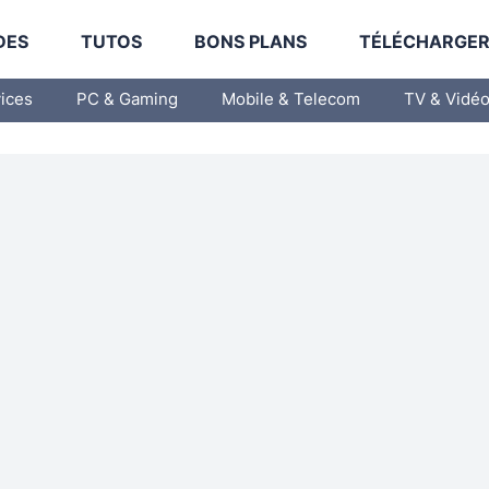
DES
TUTOS
BONS PLANS
TÉLÉCHARGE
vices
PC & Gaming
Mobile & Telecom
TV & Vidé