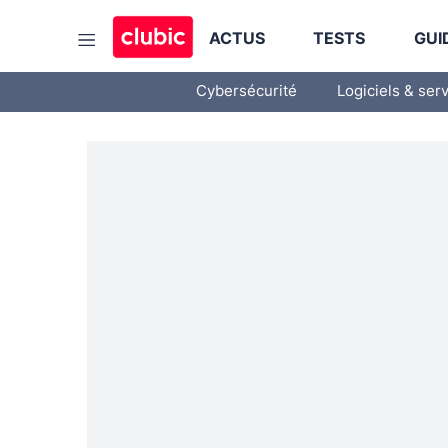
ACTUS
TESTS
GUI
Cybersécurité
Logiciels & ser