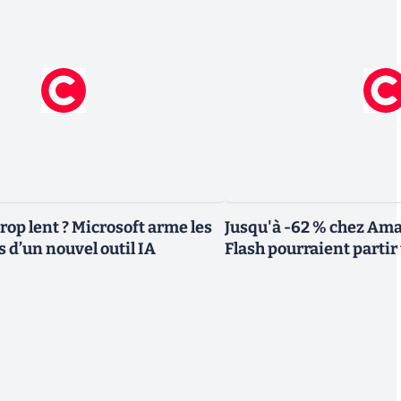
rop lent ? Microsoft arme les
Jusqu'à -62 % chez Ama
 d’un nouvel outil IA
Flash pourraient partir 