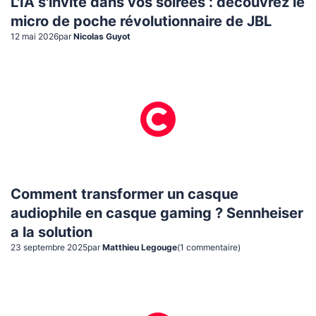
L'IA s'invite dans vos soirées : découvrez le
micro de poche révolutionnaire de JBL
12 mai 2026
par
Nicolas Guyot
Comment transformer un casque
audiophile en casque gaming ? Sennheiser
a la solution
23 septembre 2025
par
Matthieu Legouge
(
1
commentaire
)