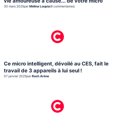
vie amoureuse à cause... de votre micro
30 mars 2025
par
Mélina Loupia
(
6
commentaire
s
)
Ce micro intelligent, dévoilé au CES, fait le
travail de 3 appareils à lui seul !
07 janvier 2025
par
Roch Arène