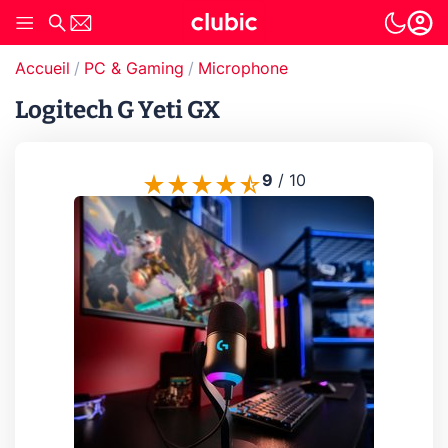
Accueil
PC & Gaming
Microphone
Logitech G Yeti GX
9
/
10