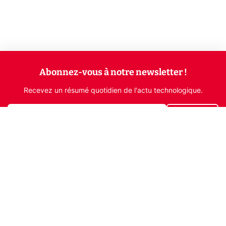
Abonnez-vous à notre newsletter !
Recevez un résumé quotidien de l'actu technologique.
S'inscrire
En cliquant sur s'inscrire, j’accepte de recevoir par email des
informations, actualités et offres commerciales de Clubic.
Conformément au RGPD, vous pouvez retirer votre consentement
à tout moment en cliquant sur le lien de désinscription présent
dans chaque email. Pour en savoir plus sur la gestion de vos
données, consultez notre
Politique de confidentialité