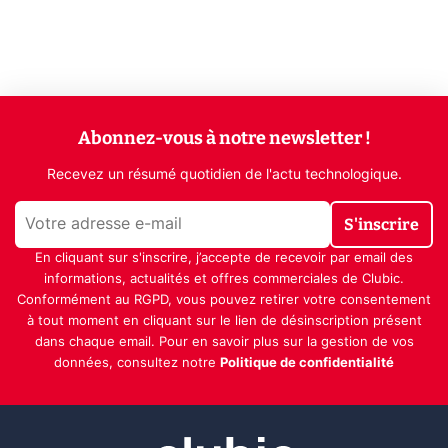
Abonnez-vous à notre newsletter !
Recevez un résumé quotidien de l'actu technologique.
S'inscrire
En cliquant sur s'inscrire, j’accepte de recevoir par email des
informations, actualités et offres commerciales de Clubic.
Conformément au RGPD, vous pouvez retirer votre consentement
à tout moment en cliquant sur le lien de désinscription présent
dans chaque email. Pour en savoir plus sur la gestion de vos
données, consultez notre
Politique de confidentialité