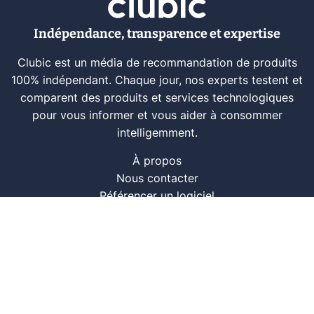
Indépendance, transparence et expertise
Clubic est un média de recommandation de produits
100% indépendant. Chaque jour, nos experts testent et
comparent des produits et services technologiques
pour vous informer et vous aider à consommer
intelligemment.
À propos
Nous contacter
Référencer un logiciel
Marques tech
Événements tech
Archives
RSS
© CLUBIC SAS 2026
Infos légales
Confidentialité
CGU
Modération
Politique cookie
Gestion des cookies