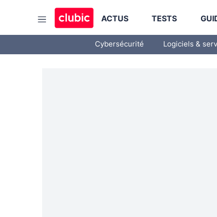
ACTUS
TESTS
GUI
Cybersécurité
Logiciels & ser