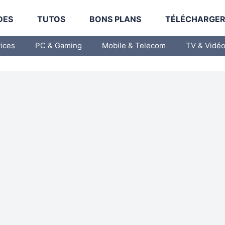
DES
TUTOS
BONS PLANS
TÉLÉCHARGE
vices
PC & Gaming
Mobile & Telecom
TV & Vidé