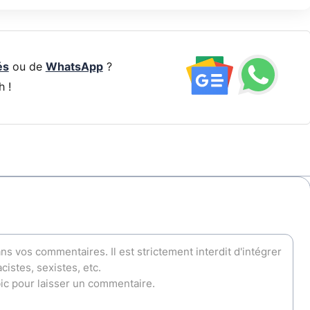
és
ou de
WhatsApp
?
h !