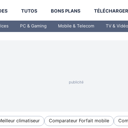
DES
TUTOS
BONS PLANS
TÉLÉCHARGE
vices
PC & Gaming
Mobile & Telecom
TV & Vidé
Meilleur climatiseur
Comparateur Forfait mobile
Comp