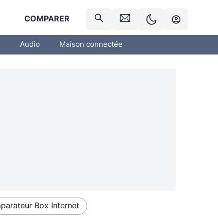
R
COMPARER
o
Audio
Maison connectée
arateur Box Internet