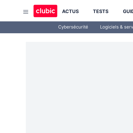
ACTUS
TESTS
GUI
Cybersécurité
Logiciels & ser