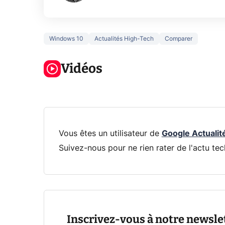
Windows 10
Actualités High-Tech
Comparer
3 écrans en 1
5 générations
Ce qu
pour 319€ ?
de jeux dans
ne sa
Voici L'AOC
Vidéos
la prochaine
la na
CQ32G4ZA !
Xbox !
privée
Vous êtes un utilisateur de
Google Actualit
Suivez-nous pour ne rien rater de l'actu tec
Inscrivez-vous à notre newsle