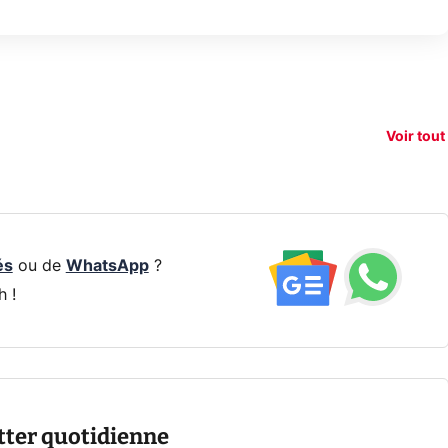
150€
e vous
xAI attaque la
remb
vez sur
Google tease
loi anti-
sur v
vigation
son Pixel 11
dénudement
nouv
Voir tout
 !
Pro
par IA
smart
és
ou de
WhatsApp
?
h !
tter quotidienne