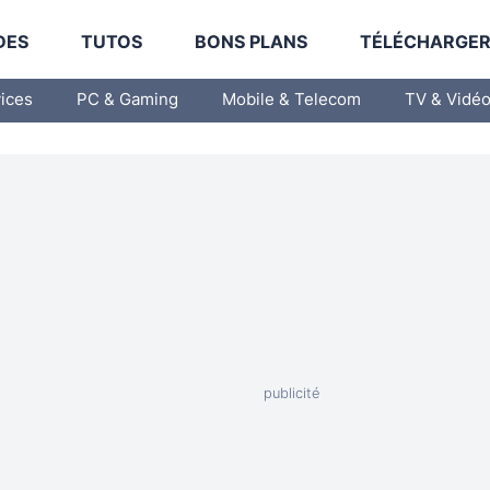
DES
TUTOS
BONS PLANS
TÉLÉCHARGE
vices
PC & Gaming
Mobile & Telecom
TV & Vidé