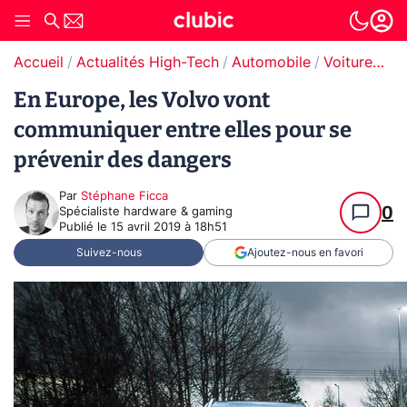
Accueil
Actualités High-Tech
Automobile
Voitures autonomes
En Europe, les Volvo vont
communiquer entre elles pour se
prévenir des dangers
Par
Stéphane Ficca
0
Spécialiste hardware & gaming
Publié le
15 avril 2019 à 18h51
Suivez-nous
Ajoutez-nous en favori