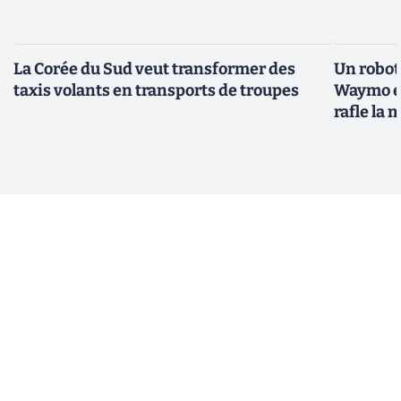
La Corée du Sud veut transformer des
Un robota
taxis volants en transports de troupes
Waymo et
rafle la 