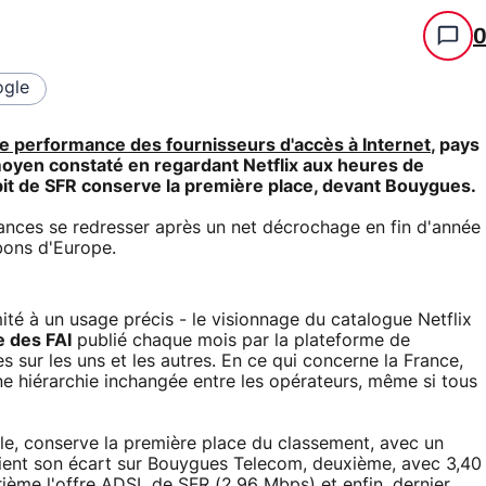
gle
de performance des fournisseurs d'accès à Internet
, pays
moyen constaté en regardant Netflix aux heures de
ébit de SFR conserve la première place, devant Bouygues.
ances se redresser après un net décrochage en fin d'année
bons d'Europe.
imité à un usage précis - le visionnage du catalogue Netflix
e des FAI
publié chaque mois par la plateforme de
 sur les uns et les autres. En ce qui concerne la France,
une hiérarchie inchangée entre les opérateurs, même si tous
câble, conserve la première place du classement, avec un
ient son écart sur Bouygues Telecom, deuxième, avec 3,40
ème l'offre ADSL de SFR (2,96 Mbps) et enfin, dernier,