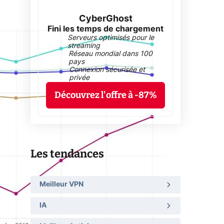
CyberGhost
Fini les temps de chargement
Serveurs optimisés pour le
streaming
Réseau mondial dans 100
pays
Connexion sécurisée et
privée
Découvrez l'offre à -87%
Les tendances
Meilleur VPN
IA