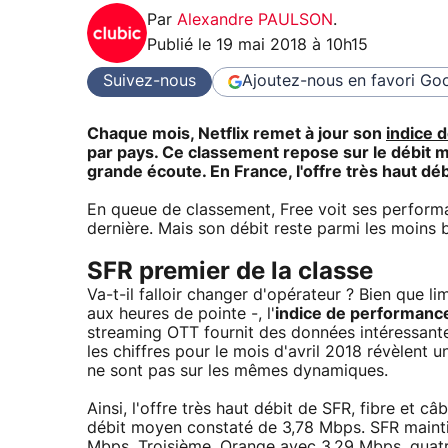
Par
Alexandre PAULSON
.
Publié le
19 mai 2018 à 10h15
Suivez-nous
Ajoutez-nous en favori
Goo
Chaque mois, Netflix remet à jour son
indice 
par pays. Ce classement repose sur le débit 
grande écoute. En France, l'offre très haut d
En queue de classement, Free voit ses perform
dernière. Mais son débit reste parmi les moins 
SFR premier de la classe
Va-t-il falloir changer d'opérateur ? Bien que l
aux heures de pointe -, l'
indice de performanc
streaming OTT fournit des données intéressantes
les chiffres pour le mois d'avril 2018 révèlent 
ne sont pas sur les mêmes dynamiques.
Ainsi, l'offre très haut débit de SFR, fibre et 
débit moyen constaté de 3,78 Mbps. SFR maint
Mbps. Troisième, Orange avec 3,29 Mbps, quatri