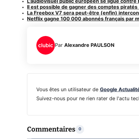
L'audiovisuel public européen se ligue contre Ne
Il est possible de gagner des comptes piratés N
La Freebox V7 sera peut-être (enfin) intercon
Netflix gagne 100 000 abonnés français par 
Par
Alexandre PAULSON
Vous êtes un utilisateur de
Google Actualit
Suivez-nous pour ne rien rater de l'actu tec
Commentaires
0