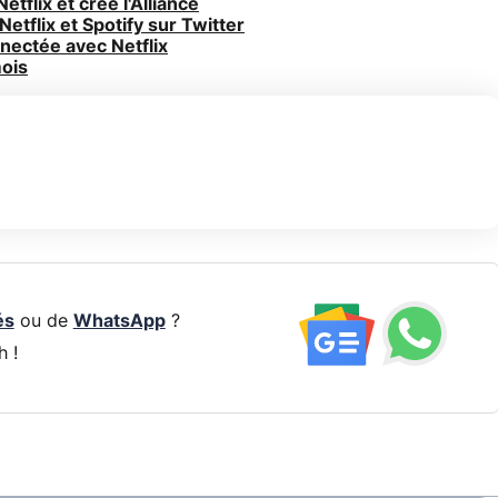
tflix et crée l'Alliance
etflix et Spotify sur Twitter
nectée avec Netflix
mois
és
ou de
WhatsApp
?
h !