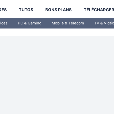
DES
TUTOS
BONS PLANS
TÉLÉCHARGE
vices
PC & Gaming
Mobile & Telecom
TV & Vidé