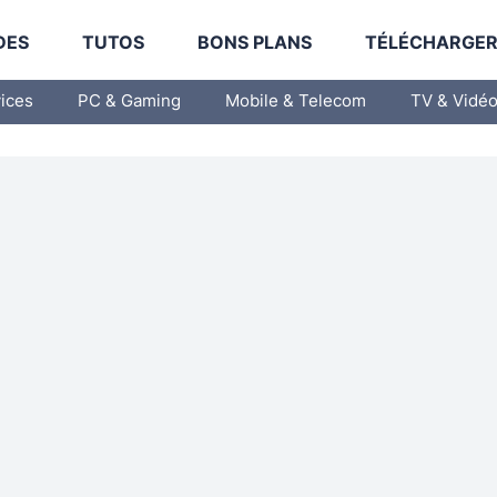
DES
TUTOS
BONS PLANS
TÉLÉCHARGE
vices
PC & Gaming
Mobile & Telecom
TV & Vidé