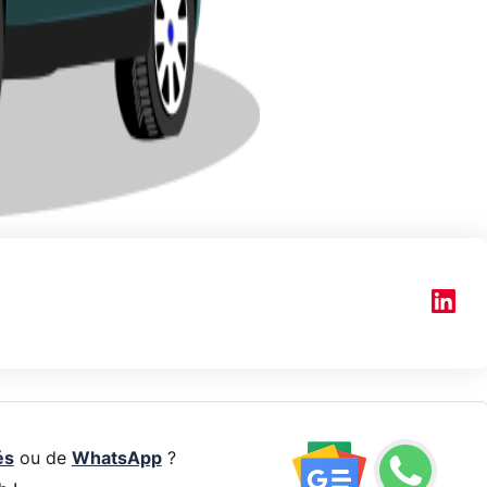
és
ou de
WhatsApp
?