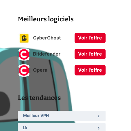
Meilleurs logiciels
CyberGhost
Voir l'offre
Bitdefender
Voir l'offre
Opera
Voir l'offre
Les tendances
Meilleur VPN
IA