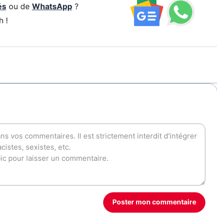
és
ou de
WhatsApp
?
h !
Poster mon commentaire