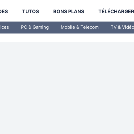
DES
TUTOS
BONS PLANS
TÉLÉCHARGE
vices
PC & Gaming
Mobile & Telecom
TV & Vidé