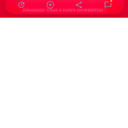
0
Abonnez-vous à notre newsletter !
Recevez un résumé quotidien de l'actu technologique.
S'inscrire
En cliquant sur s'inscrire, j’accepte de recevoir par email des
informations, actualités et offres commerciales de Clubic.
Conformément au RGPD, vous pouvez retirer votre consentement
à tout moment en cliquant sur le lien de désinscription présent
dans chaque email. Pour en savoir plus sur la gestion de vos
données, consultez notre
Politique de confidentialité
Indépendance, transparence et expertise
Clubic est un média de recommandation de produits