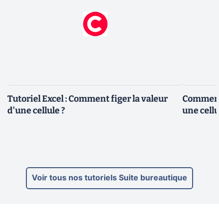
Tutoriel Excel : Comment figer la valeur
Comment 
d'une cellule ?
une cellu
Voir tous nos tutoriels Suite bureautique