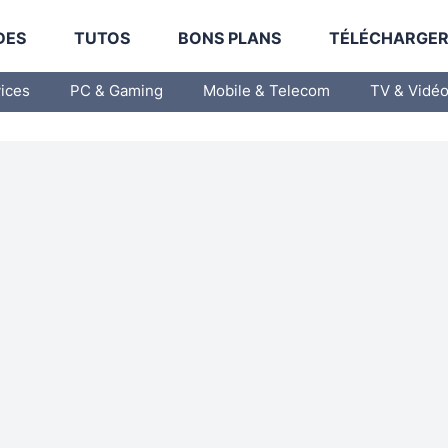
DES
TUTOS
BONS PLANS
TÉLÉCHARGE
vices
PC & Gaming
Mobile & Telecom
TV & Vidé