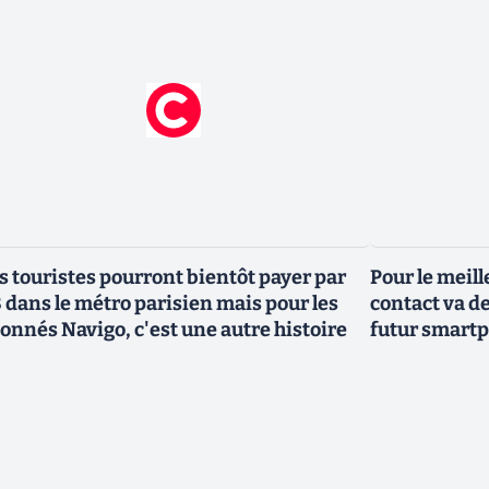
s touristes pourront bientôt payer par
Pour le meill
 dans le métro parisien mais pour les
contact va de
onnés Navigo, c'est une autre histoire
futur smart