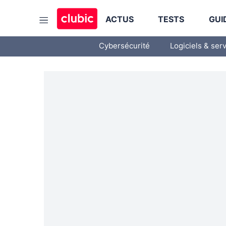
ACTUS
TESTS
GUI
Cybersécurité
Logiciels & ser