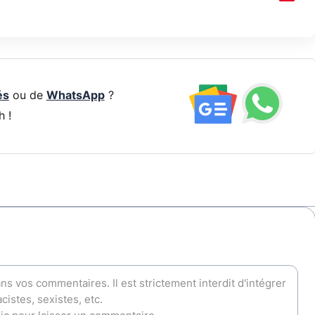
és
ou de
WhatsApp
?
h !